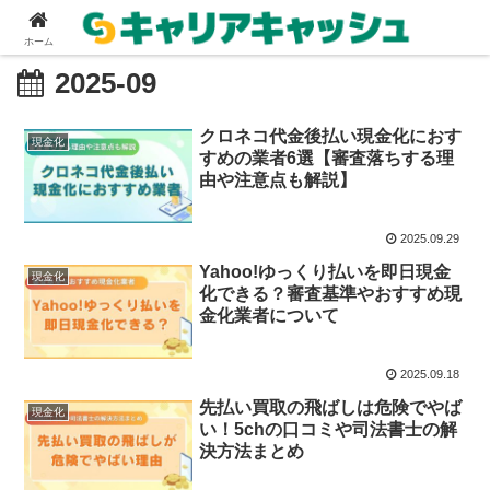
ホーム
2025-09
クロネコ代金後払い現金化におす
現金化
すめの業者6選【審査落ちする理
由や注意点も解説】
2025.09.29
Yahoo!ゆっくり払いを即日現金
現金化
化できる？審査基準やおすすめ現
金化業者について
2025.09.18
先払い買取の飛ばしは危険でやば
現金化
い！5chの口コミや司法書士の解
決方法まとめ