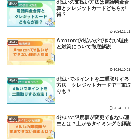
d払いの支払い方法は電話料金合
d払い
算とクレジットカードどちらが
得？
2024.11.01
Amazonでd払いができない理由
d払い
と対策について徹底解説
2024.10.31
d払いでポイントを二重取りする
d払い
方法！クレジットカードで三重取
りも？
2024.10.30
d払いの限度額が変更できない理
d払い
由とは？上がるタイミングも解説