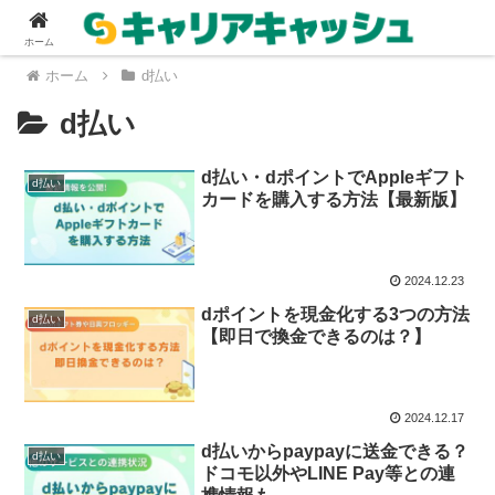
ホーム
ホーム
d払い
d払い
d払い・dポイントでAppleギフト
d払い
カードを購入する方法【最新版】
2024.12.23
dポイントを現金化する3つの方法
d払い
【即日で換金できるのは？】
2024.12.17
d払いからpaypayに送金できる？
d払い
ドコモ以外やLINE Pay等との連