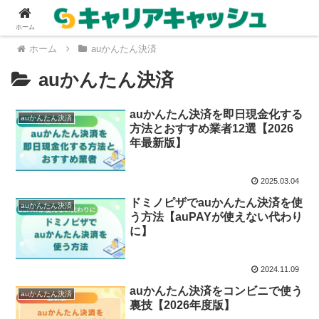
ホーム
ホーム
auかんたん決済
auかんたん決済
auかんたん決済を即日現金化する
auかんたん決済
方法とおすすめ業者12選【2026
年最新版】
2025.03.04
ドミノピザでauかんたん決済を使
auかんたん決済
う方法【auPAYが使えない代わり
に】
2024.11.09
auかんたん決済をコンビニで使う
auかんたん決済
裏技【2026年度版】