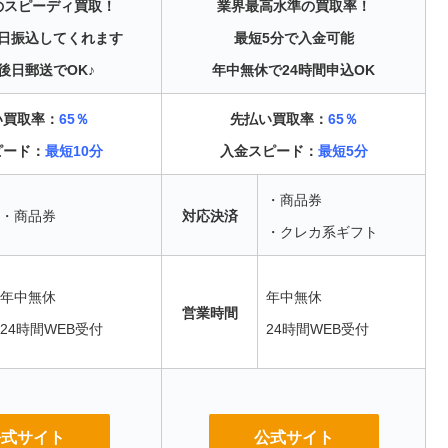
のスピーディ買取！
業界最高水準の買取率！
日振込してくれます
最短5分で入金可能
後日郵送でOK♪
年中無休で24時間申込OK
い買取率：
65％
先払い買取率：
65％
ピード：
最短10分
入金スピード：
最短5分
・商品券
・商品券
対応決済
・クレカ系ギフト
年中無休
年中無休
営業時間
24時間WEB受付
24時間WEB受付
公式サイト
公式サイト