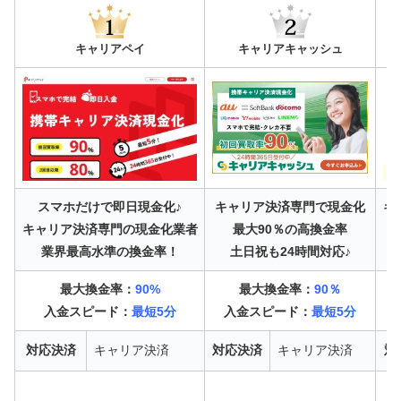
キャリアペイ
キャリアキャッシュ
スマホだけで即日現金化♪
キャリア決済専門で現金化
キ
キャリア決済専門の現金化業者
最大90％の高換金率
業界最高水準の換金率！
土日祝も24時間対応♪
最大換金率：
90%
最大換金率：
90％
入金スピード：
最短5分
入金スピード：
最短5分
対応決済
キャリア決済
対応決済
キャリア決済
対