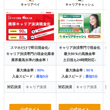
キャリアペイ
キャリアキャッシュ
スマホだけで即日現金化♪
キャリア決済専門で現金化
キ
キャリア決済専門の現金化業者
最大90％の高換金率
業界最高水準の換金率！
土日祝も24時間対応♪
最大換金率：
90%
最大換金率：
90％
入金スピード：
最短5分
入金スピード：
最短5分
対応決済
キャリア決済
対応決済
キャリア決済
対
公式サイト
公式サイト