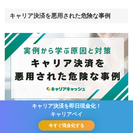
キャリア決済を悪用された危険な事例
キャリア決済を即日現金化！
キャリア決済を即日現金化！
キャリアペイ
キャリアペイ
キャリア決済の不正利用が実際にどのように起こるのか、
いくつかの事例を紹介します。
今すぐ現金化する
今すぐ現金化する
ホーム
シェア
目次へ
トップ
サイドバー