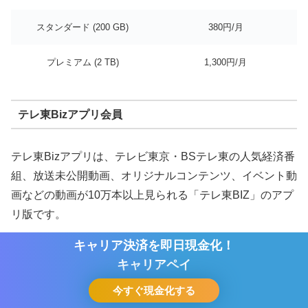
スタンダード (200 GB)
380円/月
プレミアム (2 TB)
1,300円/月
テレ東Bizアプリ会員
テレ東Bizアプリは、テレビ東京・BSテレ東の人気経済番
組、放送未公開動画、オリジナルコンテンツ、イベント動
画などの動画が10万本以上見られる「テレ東BIZ」のアプ
リ版です。
キャリア決済を即日現金化！
キャリア決済を即日現金化！
個人投資家が情報源にしている番組として有名な「News
キャリアペイ
キャリアペイ
モーニングサテライト」や、「WBS（ワールドビジネス
今すぐ現金化する
今すぐ現金化する
サテライト）」をいつでも視聴可能。
ホーム
シェア
目次へ
トップ
サイドバー