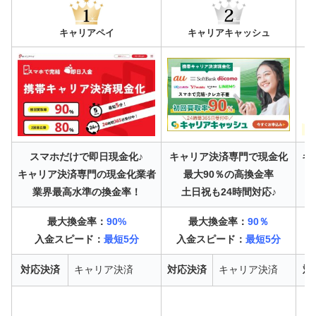
キャリアペイ
キャリアキャッシュ
スマホだけで即日現金化♪
キャリア決済専門で現金化
キ
キャリア決済専門の現金化業者
最大90％の高換金率
業界最高水準の換金率！
土日祝も24時間対応♪
最大換金率：
90%
最大換金率：
90％
入金スピード：
最短5分
入金スピード：
最短5分
対応決済
キャリア決済
対応決済
キャリア決済
対