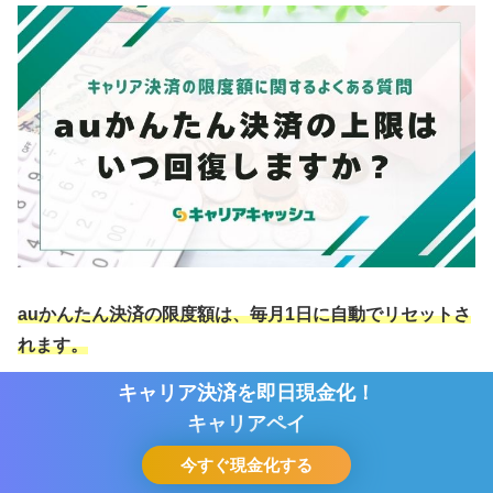
auかんたん決済の限度額は、毎月1日に自動でリセットさ
れます。
キャリア決済を即日現金化！
キャリア決済を即日現金化！
リセットされると、再度設定された限度額まで利用可能に
キャリアペイ
キャリアペイ
なります。
今すぐ現金化する
今すぐ現金化する
ホーム
シェア
目次へ
トップ
サイドバー