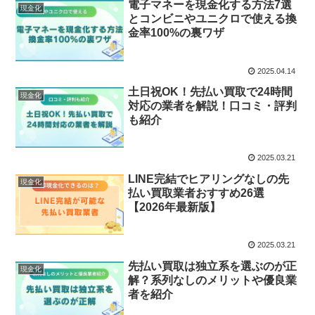
電子マネーを現金化する方法7選
現金化
とコンビニやユニクロで使える換
金率100%の裏ワザ
2025.04.14
土日祝OK！先払い買取で24時間
現金化
対応の業者を解説！口コミ・評判
も紹介
2025.03.21
LINE完結でヒアリングなしの先
現金化
払い買取業者おすすめ26選
【2026年最新版】
2025.03.21
先払い買取は独立系を選ぶのが正
現金化
解？系列なしのメリットや優良業
者を紹介