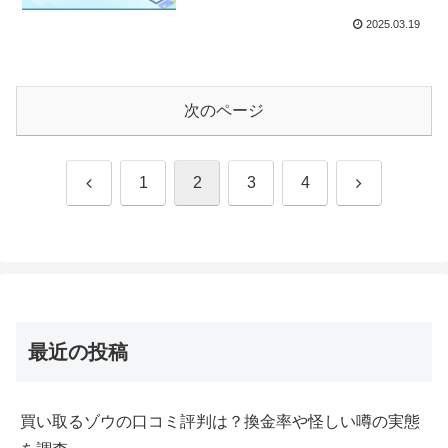
2025.03.19
次のページ
前
次
1
2
3
4
へ
へ
最近の投稿
買い取るゾウの口コミ評判は？換金率や怪しい噂の実態