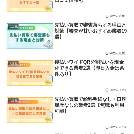
口コミ情報も
2025.08.01
先払い買取で審査落ちする理由と
現金化
対策【審査が甘いおすすめ業者19
選】
2025.08.01
後払いワイドQR分割払いを現金
現金化
化できる業者2選【即日入金は条
件あり】
2025.07.29
先払い買取で給料明細なし・口座
現金化
履歴なしの業者2選【無職も利用
可能】
2025.06.18