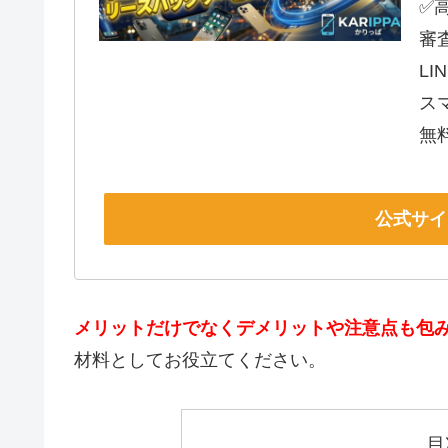
✅
審
L
ス
無
公式サイ
メリットだけでなくデメリットや注意点も包
材料としてお役立てください。
目