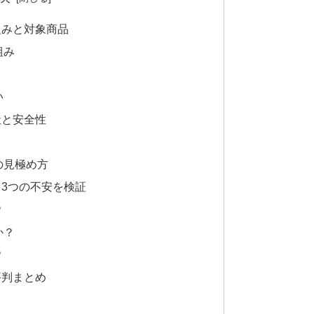
組みと対象商品
組み
い
社と安全性
の見極め方
3つの不安を検証
？
か？
？
評判まとめ