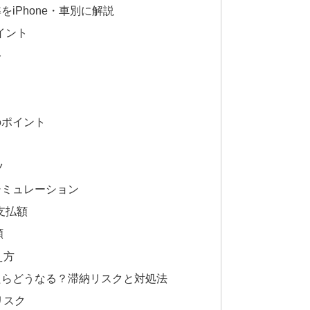
iPhone・車別に解説
イント
ト
のポイント
ツ
シミュレーション
支払額
額
え方
たらどうなる？滞納リスクと対処法
リスク