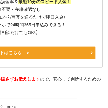
高換金率＆
最短10分のスピード入金！
査不要・在籍確認なし！
INEから写真を送るだけで即日入金♪
マホで24時間365日申込みできる！
料相談だけでもOK👇
トはこちら ＞
み隠さずお伝えします
ので、安心して判断するための
次