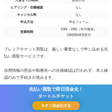
入金までの時間
最短15分
ヒアリング・在籍確認
なし
キャンセル料
なし
申込方法
申込フォーム
10時～19時（年中無休）
営業時間
24時間WEB受付
プレミアチケット買取は、厳しい審査なしで申し込める先
払い買取サービスです。
信用情報の照会や勤務先への在籍確認は行われず、本人確
認のみで手続きが進みます。
先払い買取で即日現金化！
先払いプランなら最大70％、郵送買取プランなら最大
タートルチケット
95％で現金化でき、キャンセル料も一切かかりません。
今すぐ現金化する
ホーム
シェア
目次へ
トップ
サイドバー