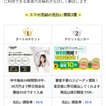
に利用できる業者の見極め方を詳しく解説します。
＜ スマホ完結の先払い買取3選 ＞
タートルチケット
チケットセンター
年中無休24時間受付中♪
審査不要のスピーディ買取！
30万円まで即日現金化
査定後に即日振込してくれます
最短10分ですぐ入金
商品は後日郵送でOK♪
先払い買取率：
60％
先払い買取率：
65％