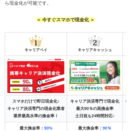
ら現金化が可能です。
＜ 今すぐスマホで現金化 ＞
キャリアペイ
キャリアキャッシュ
スマホだけで即日現金化♪
キャリア決済専門で現金化
キ
キャリア決済専門の現金化業者
最大90％の高換金率
業界最高水準の換金率！
土日祝も24時間対応♪
最大換金率：
90%
最大換金率：
90％