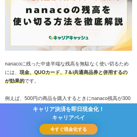
nanacoに残った中途半端な残高を無駄なく使い切るため
には、
現金、QUOカード、7＆i共通商品券と併用するの
が効果的
です。
例えば、500円の商品を購入するときにnanaco残高が300
円しかない場合、nanacoで300円払い、残りの200円を現
キャリア決済を即日現金化！
キャリア決済を即日現金化！
金などを併用して支払います。
キャリアペイ
キャリアペイ
今すぐ現金化する
今すぐ現金化する
店員に不足分の支払い方法を聞かれたら、「現金で
ホーム
シェア
目次へ
トップ
サイドバー