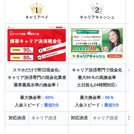
キャリアペイ
キャリアキャッシュ
スマホだけで即日現金化♪
キャリア決済専門で現金化
キ
キャリア決済専門の現金化業者
最大90％の高換金率
業界最高水準の換金率！
土日祝も24時間対応♪
最大換金率：
90%
最大換金率：
90％
入金スピード：
最短5分
入金スピード：
最短5分
対応決済
キャリア決済
対応決済
キャリア決済
対