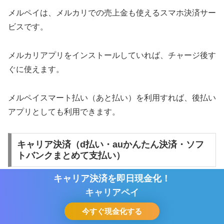
メルペイは、メルカリでの売上金も使えるスマホ決済サー
ビスです。
メルカリアプリをインストールしていれば、チャージ後す
ぐに使えます。
メルペイスマート払い（あと払い）を利用すれば、後払い
アプリとしても利用できます。
キャリア決済（d払い・auかんたん決済・ソフ
トバンクまとめて支払い）
キャリア決済を即日現金化！
キャリア決済を即日現金化！
キャリア決済とは携帯料金と一緒に翌月支払える後払いの
キャリアペイ
キャリアペイ
仕組みで、携帯電話会社毎にそれぞれ対応したキャリア決
今すぐ現金化する
今すぐ現金化する
済があります。
ホーム
シェア
目次へ
トップ
サイドバー