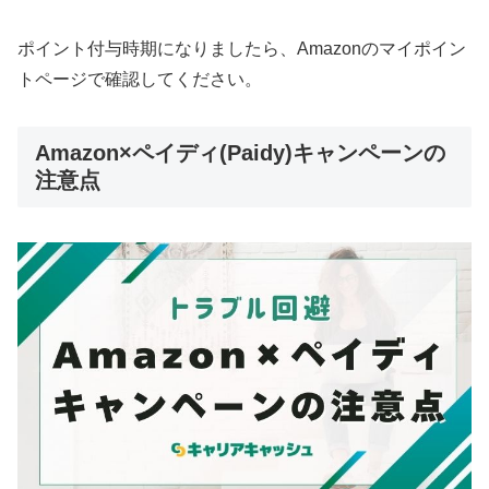
ポイント付与時期になりましたら、Amazonのマイポイン
トページで確認してください。
Amazon×ペイディ(Paidy)キャンペーンの
注意点