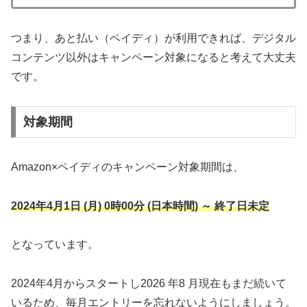
つまり、あと払い（ペイディ）が利用できれば、デジタル
コンテンツ以外はキャンペーン対象になると考えて大丈夫
です。
対象期間
Amazon×ペイディのキャンペーン対象期間は、
2024年4月1日 (月) 0時00分 (日本時間) ～ 終了日未定
となっています。
2024年4月からスタートし2026 年8 月現在もまだ続いて
いるため、毎月エントリーを忘れないようにしましょう。