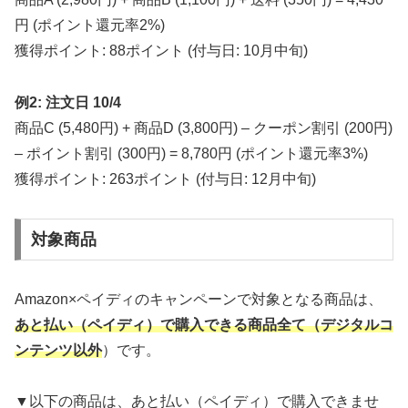
円 (ポイント還元率2%)
獲得ポイント: 88ポイント (付与日: 10月中旬)
例2: 注文日 10/4
商品C (5,480円) + 商品D (3,800円) – クーポン割引 (200円)
– ポイント割引 (300円) = 8,780円 (ポイント還元率3%)
獲得ポイント: 263ポイント (付与日: 12月中旬)
対象商品
Amazon×ペイディのキャンペーンで対象となる商品は、
あと払い（ペイディ）で購入できる商品全て（デジタルコ
ンテンツ以外
）です。
▼以下の商品は、あと払い（ペイディ）で購入できませ