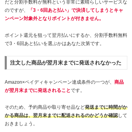
だと分割手数料が無料という非常に素晴らしいサービスな
のですが、
「3・6回あと払い」で決済してしまうとキャ
ンペーン対象外となりポイントが付きません。
ポイント還元を狙って翌月払いにするか、分割手数料無料
で3・6回あと払いを選ぶかはあなた次第です。
注文した商品が翌月末までに発送されなかった
Amazon×ペイディキャンペーン達成条件の一つが、
商品
が翌月末までに発送されること
です。
そのため、予約商品や取り寄せ品など
発送までに時間がか
かる商品は、翌月末までに配送されるのかどうか確認
して
おきましょう。