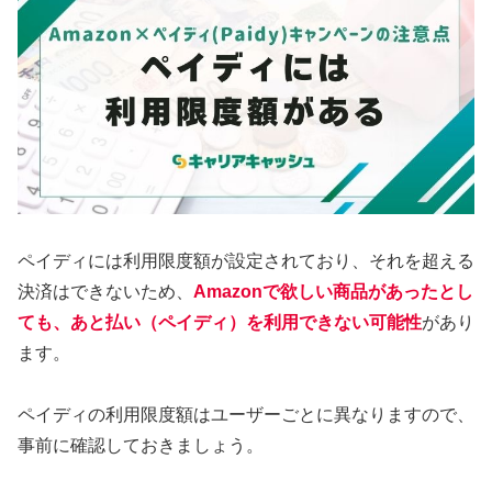
ペイディには利用限度額が設定されており、それを超える
決済はできないため、
Amazonで欲しい商品があったとし
ても、あと払い（ペイディ）を利用できない可能性
があり
ます。
ペイディの利用限度額はユーザーごとに異なりますので、
事前に確認しておきましょう。