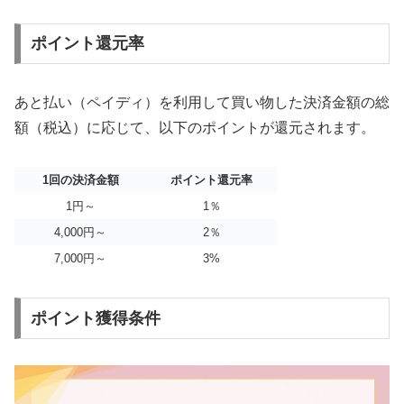
ポイント還元率
あと払い（ペイディ）を利用して買い物した決済金額の総
額（税込）に応じて、以下のポイントが還元されます。
1回の決済金額
ポイント還元率
1円～
1％
4,000円～
2％
7,000円～
3%
ポイント獲得条件