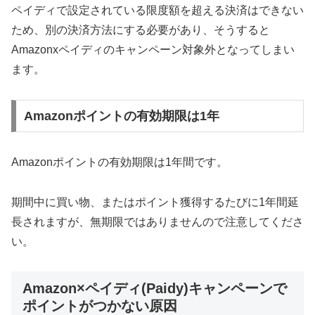
ペイディで設定されている限度額を超える決済はできない
ため、別の決済方法にする必要があり、そうすると
Amazonxペイディのキャンペーン対象外となってしまい
ます。
Amazonポイントの有効期限は1年
Amazonポイントの有効期限は1年間です。
期間中に買い物、またはポイント獲得するたびに1年間延
長されますが、無期限ではありませんので注意してくださ
い。
Amazon×ペイディ(Paidy)キャンペーンで
ポイントがつかない原因