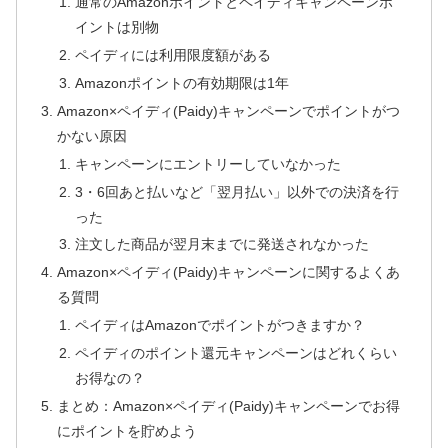
通常のAmazonポイントとペイディキャンペーンポ
イントは別物
ペイディには利用限度額がある
Amazonポイントの有効期限は1年
Amazon×ペイディ(Paidy)キャンペーンでポイントがつ
かない原因
キャンペーンにエントリーしていなかった
3・6回あと払いなど「翌月払い」以外での決済を行
った
注文した商品が翌月末までに発送されなかった
Amazon×ペイディ(Paidy)キャンペーンに関するよくあ
る質問
ペイディはAmazonでポイントがつきますか？
ペイディのポイント還元キャンペーンはどれくらい
お得なの？
まとめ：Amazon×ペイディ(Paidy)キャンペーンでお得
にポイントを貯めよう