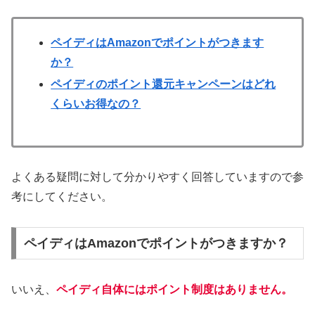
ペイディはAmazonでポイントがつきます
か？
ペイディのポイント還元キャンペーンはどれ
くらいお得なの？
よくある疑問に対して分かりやすく回答していますので参
考にしてください。
ペイディはAmazonでポイントがつきますか？
いいえ、
ペイディ自体にはポイント制度はありません。