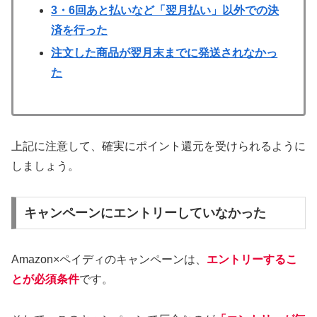
3・6回あと払いなど「翌月払い」以外での決
済を行った
注文した商品が翌月末までに発送されなかっ
た
上記に注意して、確実にポイント還元を受けられるように
しましょう。
キャンペーンにエントリーしていなかった
Amazon×ペイディのキャンペーンは、
エントリーするこ
とが必須条件
です。