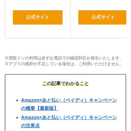
公式サイト
公式サイト
※買取ドンの利用は必ずお電話での確認対応が発生いたします。
※アプリの残枠が不足している場合は、ご利用いただけません。
この記事でわかること
Amazon×あと払い（ペイディ）キャンペーン
の概要【最新版】
Amazon×あと払い（ペイディ）キャンペーン
の注意点