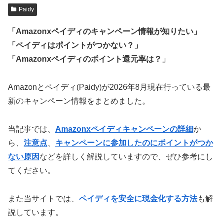
Paidy
「Amazonxペイディのキャンペーン情報が知りたい」
「ペイディはポイントがつかない？」
「Amazonxペイディのポイント還元率は？」
Amazonとペイディ(Paidy)が2026年8月現在行っている最
新のキャンペーン情報をまとめました。
当記事では、
Amazonxペイディキャンペーンの詳細
か
ら、
注意点
、
キャンペーンに参加したのにポイントがつか
ない原因
などを詳しく解説していますので、ぜひ参考にし
てください。
また当サイトでは、
ペイディを安全に現金化する方法
も解
説しています。