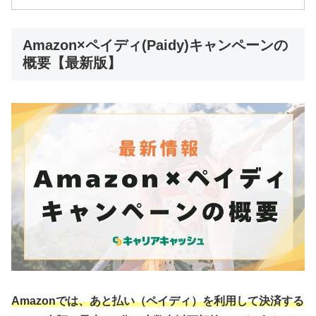
Amazon×ペイディ(Paidy)キャンペーンの
概要【最新版】
Amazonでは、あと払い（ペイディ）を利用して決済する