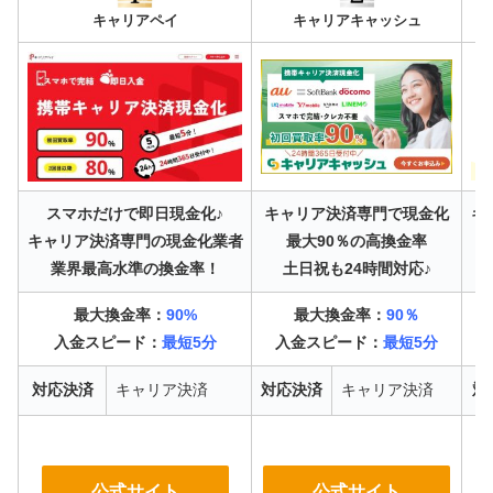
キャリアペイ
キャリアキャッシュ
スマホだけで即日現金化♪
キャリア決済専門で現金化
キ
キャリア決済専門の現金化業者
最大90％の高換金率
業界最高水準の換金率！
土日祝も24時間対応♪
最大換金率：
90%
最大換金率：
90％
入金スピード：
最短5分
入金スピード：
最短5分
対応決済
キャリア決済
対応決済
キャリア決済
対
公式サイト
公式サイト