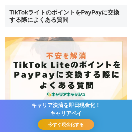
TikTokライトのポイントをPayPayに交換
する際によくある質問
キャリア決済を即日現金化！
キャリア決済を即日現金化！
キャリアペイ
キャリアペイ
TikTokライトのポイントをPayPayに交換する際によく寄
今すぐ現金化する
今すぐ現金化する
せられる質問について回答します。
ホーム
シェア
目次へ
トップ
サイドバー