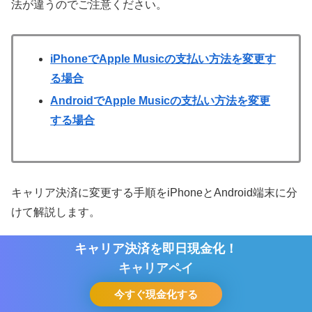
法が違うのでご注意ください。
iPhoneでApple Musicの支払い方法を変更す
る場合
AndroidでApple Musicの支払い方法を変更
する場合
キャリア決済に変更する手順をiPhoneとAndroid端末に分
けて解説します。
キャリア決済を即日現金化！
キャリア決済を即日現金化！
iPhoneでApple Musicの支払い方法を変更する
キャリアペイ
キャリアペイ
場合
今すぐ現金化する
今すぐ現金化する
ホーム
シェア
目次へ
トップ
サイドバー