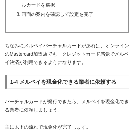
ルカードを選択
画面の案内を確認して設定を完了
ちなみにメルペイバーチャルカードがあれば、オンライン
のMastercard加盟店でも、クレジットカード感覚でメルペ
イ決済が利用できるようになります。
1-4 メルペイを現金化できる業者に依頼する
バーチャルカードが発行できたら、メルペイを現金化でき
る業者に依頼しましょう。
主に以下の流れで現金化が完了します。