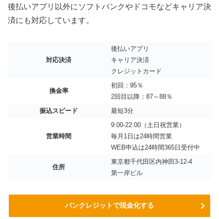
後払いアプリ以外にソフトバンクやドコモなどキャリア決
済にも対応しています。
後払いアプリ
対応決済
キャリア決済
クレジットカード
初回：95％
換金率
2回目以降：87～88％
振込スピード
最短3分
9:00-22:00（土日祝営業）
営業時間
毎月1日は24時間営業
WEB申込は24時間365日受付中
東京都千代田区内神田3-12-4
住所
第一岸ビル
バンクレジットで現金化する