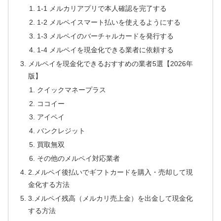
1-1 メルカリアプリで本人確認を完了する
1-2 メルペイスマート払いを使えるようにする
1-3 メルペイのバーチャルカードを発行する
1-4 メルペイを現金化できる業者に依頼する
メルペイを現金化できるおすすめの業者5選【2026年
版】
クイックマネープラス
ココイー
アイペイ
バンクレジット
買取無双
その他のメルペイ対応業者
2.メルペイ後払いでギフトカードを購入・売却して現
金化する方法
3.メルペイ残高（メルカリ売上金）を出金して現金化
する方法