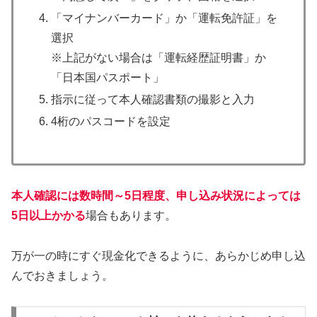
「マイナンバーカード」か「運転免許証」を
選択
※上記がない場合は「運転経歴証明書」か
「日本国パスポート」
指示に従って本人確認書類の撮影と入力
4桁のパスコードを設定
本人確認には数時間～5日程度、申し込み状況によっては
5日以上かかる
場合もあります。
万が一の時にすぐ現金化できるように、あらかじめ申し込
んでおきましょう。