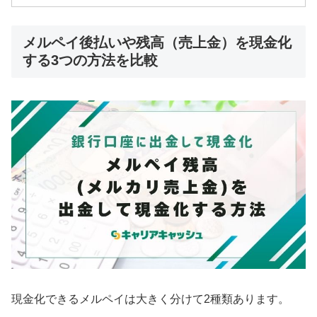
メルペイ後払いや残高（売上金）を現金化
する3つの方法を比較
現金化できるメルペイは大きく分けて2種類あります。