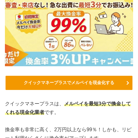
クイックマネープラスでメルペイを現金化する
クイックマネープラスは、
メルペイを最短3分で換金して
くれる現金化業者
です。
換金率も非常に高く、2万円以上なら99％！しかも、リピ