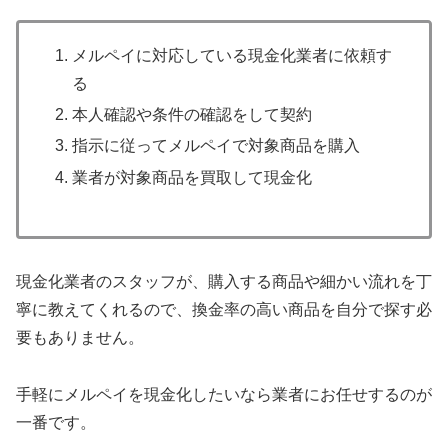
メルペイに対応している現金化業者に依頼す
る
本人確認や条件の確認をして契約
指示に従ってメルペイで対象商品を購入
業者が対象商品を買取して現金化
現金化業者のスタッフが、購入する商品や細かい流れを丁
寧に教えてくれるので、換金率の高い商品を自分で探す必
要もありません。
手軽にメルペイを現金化したいなら業者にお任せするのが
一番です。