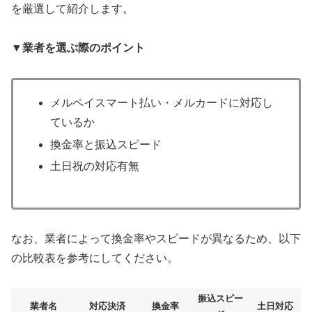
を厳選して紹介します。
▼業者を選ぶ際のポイント
メルペイスマート払い・メルカードに対応し
ているか
換金率と振込スピード
土日祝の対応有無
なお、業者によって換金率やスピードが異なるため、以下
の比較表を参考にしてください。
振込スピー
業者名
対応決済
換金率
土日対応