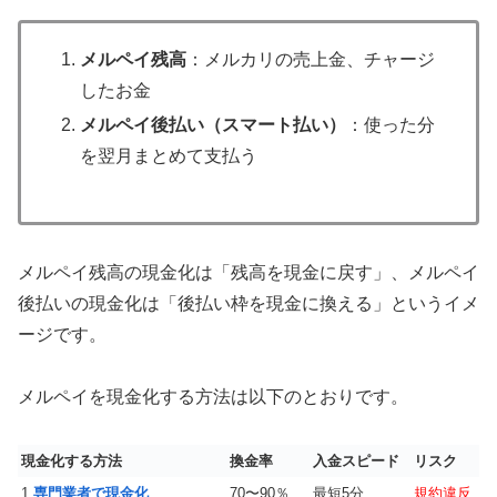
メルペイ残高
：メルカリの売上金、チャージ
したお金
メルペイ後払い（スマート払い）
：使った分
を翌月まとめて支払う
メルペイ残高の現金化は「残高を現金に戻す」、メルペイ
後払いの現金化は「後払い枠を現金に換える」というイメ
ージです。
メルペイを現金化する方法は以下のとおりです。
現金化する方法
換金率
入金スピード
リスク
1.
専門業者で現金化
70〜90％
最短5分
規約違反