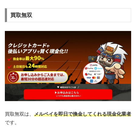
買取無双
買取無双は、
メルペイを即日で換金してくれる現金化業者
です。