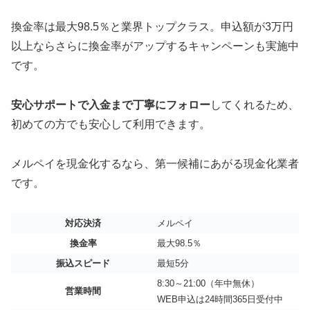
換金率は最大98.5％と業界トップクラス。申込額が3万円
以上ならさらに換金率がアップするキャンペーンも実施中
です。
安心サポートで入金まで丁寧にフォロー
してくれるため、
初めての方でも安心して利用できます。
メルペイを現金化するなら、第一候補にあがる現金化業者
です。
対応決済
メルペイ
換金率
最大98.5％
振込スピード
最短5分
8:30～21:00（年中無休）
営業時間
WEB申込は24時間365日受付中