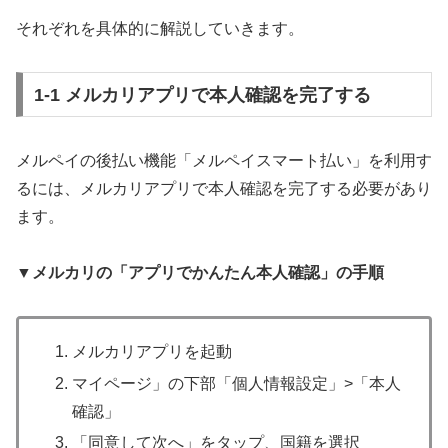
それぞれを具体的に解説していきます。
1-1 メルカリアプリで本人確認を完了する
メルペイの後払い機能「メルペイスマート払い」を利用す
るには、メルカリアプリで本人確認を完了する必要があり
ます。
▼メルカリの「アプリでかんたん本人確認」の手順
メルカリアプリを起動
マイページ」の下部「個人情報設定」>「本人
確認」
「同意して次へ」をタップ、国籍を選択