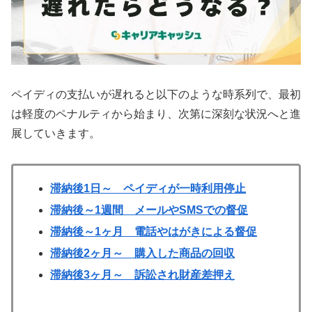
ペイディの支払いが遅れると以下のような時系列で、最初
は軽度のペナルティから始まり、次第に深刻な状況へと進
展していきます。
滞納後1日～ ペイディが一時利用停止
滞納後～1週間 メールやSMSでの督促
滞納後～1ヶ月 電話やはがきによる督促
滞納後2ヶ月～ 購入した商品の回収
滞納後3ヶ月～ 訴訟され財産差押え