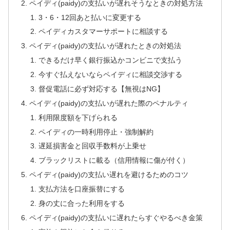
ペイディ(paidy)の支払いが遅れそうなときの対処方法
3・6・12回あと払いに変更する
ペイディカスタマーサポートに相談する
ペイディ(paidy)の支払いが遅れたときの対処法
できるだけ早く銀行振込かコンビニで支払う
今すぐ払えないならペイディに相談交渉する
督促電話に必ず対応する【無視はNG】
ペイディ(paidy)の支払いが遅れた際のペナルティ
利用限度額を下げられる
ペイディの一時利用停止・強制解約
遅延損害金と回収手数料が上乗せ
ブラックリストに載る（信用情報に傷が付く）
ペイディ(paidy)の支払い遅れを避けるためのコツ
支払方法を口座振替にする
身の丈に合った利用をする
ペイディ(paidy)の支払いに遅れたらすぐやるべき金策