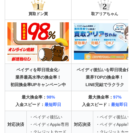
買取ドン買
取アリアちゃん
ペイディを即日現金化♪
ペイディ後払いを即日現金化♪
業界最高水準の換金率！
業界TOPの換金率！
初回換金率UPキャンペーン中
LINE完結でラクラク
最大換金率：
98%
最大換金率：
97%
入金スピード：
最短即日
入金スピード：
最短即日
・ペイディ後払い
・ペイディ後払い
対応決済
・ペイディApple専用
対応決済
・ペイディApple専
・クレジットカード
・クレジットカード